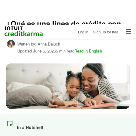
¿Qué es una línea de crédito con
Menu
Intuit Credit Karma
garantía?
Log in
Sign up for free
Written by:
Anna Baluch
Updated
June 5, 2026
5 min read
Read in English
In a Nutshell