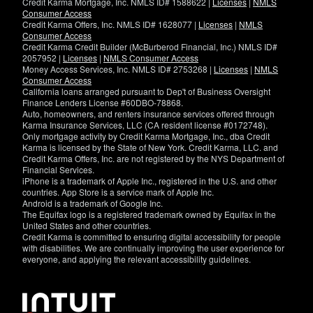
Credit Karma Mortgage, Inc. NMLS ID# 1588622 |
Licenses
|
NMLS
Consumer Access
Credit Karma Offers, Inc. NMLS ID# 1628077 |
Licenses
|
NMLS
Consumer Access
Credit Karma Credit Builder (McBurberod Financial, Inc.) NMLS ID#
2057952 |
Licenses
|
NMLS Consumer Access
Money Access Services, Inc. NMLS ID# 2753268 |
Licenses
|
NMLS
Consumer Access
California loans arranged pursuant to Dep't of Business Oversight
Finance Lenders License #60DBO-78868.
Auto, homeowners, and renters insurance services offered through
Karma Insurance Services, LLC (CA resident license #0172748).
Only mortgage activity by Credit Karma Mortgage, Inc., dba Credit
Karma is licensed by the State of New York. Credit Karma, LLC. and
Credit Karma Offers, Inc. are not registered by the NYS Department of
Financial Services.
iPhone is a trademark of Apple Inc., registered in the U.S. and other
countries. App Store is a service mark of Apple Inc.
Android is a trademark of Google Inc.
The Equifax logo is a registered trademark owned by Equifax in the
United States and other countries.
Credit Karma is committed to ensuring digital accessibility for people
with disabilities. We are continually improving the user experience for
everyone, and applying the relevant accessibility guidelines.
If
you
have
specific