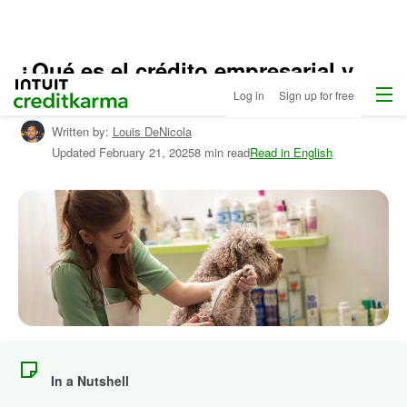
¿Qué es el crédito empresarial y
Menu
Intuit Credit Karma
cómo puedo generarlo?
Log in
Sign up for free
Written by:
Louis DeNicola
Updated
February 21, 2025
8 min read
Read in English
In a Nutshell