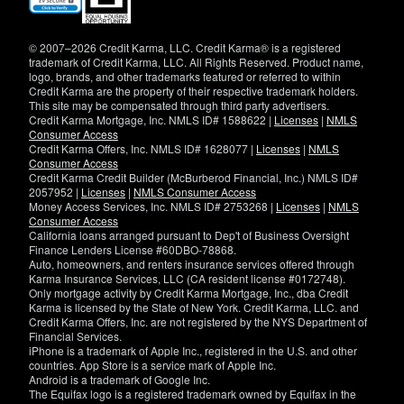
in
new
window)
© 2007–2026 Credit Karma, LLC. Credit Karma® is a registered
trademark of Credit Karma, LLC. All Rights Reserved. Product name,
logo, brands, and other trademarks featured or referred to within
Credit Karma are the property of their respective trademark holders.
This site may be compensated through third party advertisers.
Credit Karma Mortgage, Inc. NMLS ID# 1588622 |
Licenses
|
NMLS
Consumer Access
Credit Karma Offers, Inc. NMLS ID# 1628077 |
Licenses
|
NMLS
Consumer Access
Credit Karma Credit Builder (McBurberod Financial, Inc.) NMLS ID#
2057952 |
Licenses
|
NMLS Consumer Access
Money Access Services, Inc. NMLS ID# 2753268 |
Licenses
|
NMLS
Consumer Access
California loans arranged pursuant to Dep't of Business Oversight
Finance Lenders License #60DBO-78868.
Auto, homeowners, and renters insurance services offered through
Karma Insurance Services, LLC (CA resident license #0172748).
Only mortgage activity by Credit Karma Mortgage, Inc., dba Credit
Karma is licensed by the State of New York. Credit Karma, LLC. and
Credit Karma Offers, Inc. are not registered by the NYS Department of
Financial Services.
iPhone is a trademark of Apple Inc., registered in the U.S. and other
countries. App Store is a service mark of Apple Inc.
Android is a trademark of Google Inc.
The Equifax logo is a registered trademark owned by Equifax in the