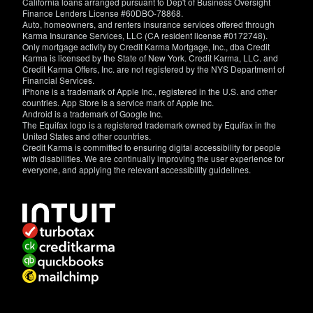
California loans arranged pursuant to Dep't of Business Oversight
Finance Lenders License #60DBO-78868.
Auto, homeowners, and renters insurance services offered through
Karma Insurance Services, LLC (CA resident license #0172748).
Only mortgage activity by Credit Karma Mortgage, Inc., dba Credit
Karma is licensed by the State of New York. Credit Karma, LLC. and
Credit Karma Offers, Inc. are not registered by the NYS Department of
Financial Services.
iPhone is a trademark of Apple Inc., registered in the U.S. and other
countries. App Store is a service mark of Apple Inc.
Android is a trademark of Google Inc.
The Equifax logo is a registered trademark owned by Equifax in the
United States and other countries.
Credit Karma is committed to ensuring digital accessibility for people
with disabilities. We are continually improving the user experience for
everyone, and applying the relevant accessibility guidelines.
If
you
have
specific
questions
about
the
accessibility
of
this
site,
or