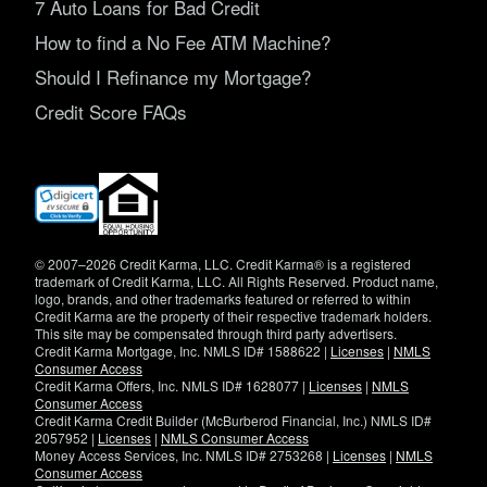
7 Auto Loans for Bad Credit
How to find a No Fee ATM Machine?
Should I Refinance my Mortgage?
Credit Score FAQs
(opens
in
new
window)
© 2007–2026 Credit Karma, LLC. Credit Karma® is a registered
trademark of Credit Karma, LLC. All Rights Reserved. Product name,
logo, brands, and other trademarks featured or referred to within
Credit Karma are the property of their respective trademark holders.
This site may be compensated through third party advertisers.
Credit Karma Mortgage, Inc. NMLS ID# 1588622 |
Licenses
|
NMLS
Consumer Access
Credit Karma Offers, Inc. NMLS ID# 1628077 |
Licenses
|
NMLS
Consumer Access
Credit Karma Credit Builder (McBurberod Financial, Inc.) NMLS ID#
2057952 |
Licenses
|
NMLS Consumer Access
Money Access Services, Inc. NMLS ID# 2753268 |
Licenses
|
NMLS
Consumer Access