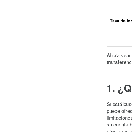
Tasa de in
Ahora veam
transferenc
1. ¿Q
Si está bus
puede ofrec
limitacione
su cuenta b
prestamista