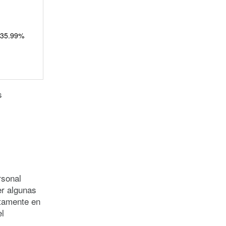
 35.99%
s
rsonal
er algunas
ctamente en
el