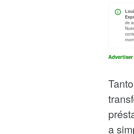
Loui
Expr
de a
Nues
cont
mome
Advertiser
Tanto
trans
prést
a sim