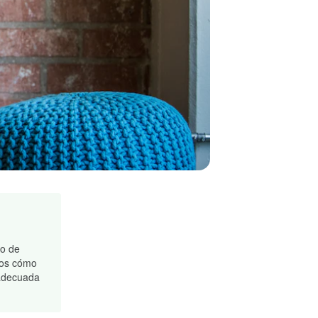
to de
mos cómo
 adecuada