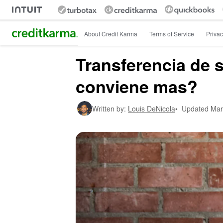
Intuit Credit Karma
About Credit Karma
Terms of Service
Privac
Transferencia de s
conviene mas?
Written by:
Louis DeNicola
•
Updated
Mar