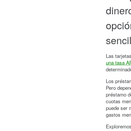
diner
opció
sencil
Las tarjeta
una tasa A
determinad
Los préstam
Pero depend
préstamo d
cuotas men
puede ser m
gastos men
Exploremos 