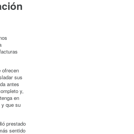
ación
amos
a
facturas
 ofrecen
asladar sus
uda antes
completo y,
 tenga en
l y que su
dió prestado
más sentido