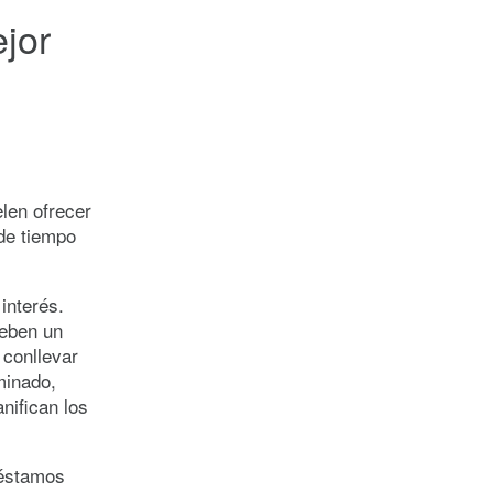
ejor
elen ofrecer
 de tiempo
interés.
ueben un
conllevar
minado,
nifican los
réstamos