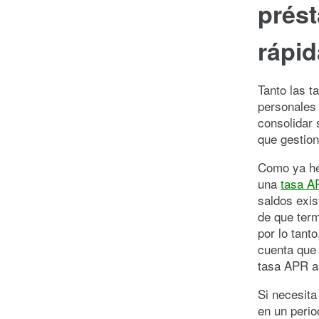
prés
rápid
Tanto las t
personales 
consolidar 
que gestion
Como ya h
una
tasa A
saldos exis
de que term
por lo tant
cuenta que 
tasa APR a
Si necesita
en un peri