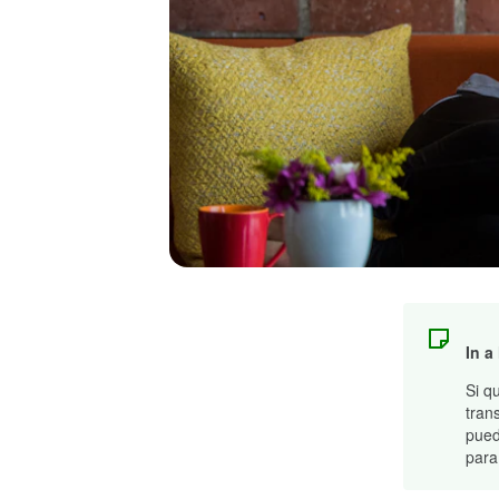
In a
Si q
tran
pued
para