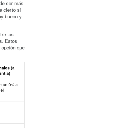
ede ser más
 cierto si
muy bueno y
tre las
s. Estos
 opción que
ales (a
antía)
de un 0% a
el