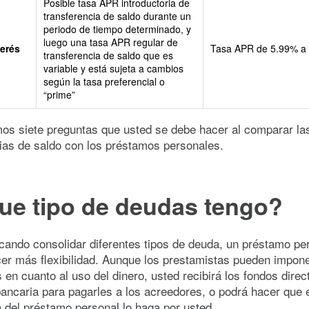
Posible tasa APR introductoria de
transferencia de saldo durante un
periodo de tiempo determinado, y
luego una tasa APR regular de
terés
Tasa APR de 5.99% a
transferencia de saldo que es
variable y está sujeta a cambios
según la tasa preferencial o
“prime”
os siete preguntas que usted se debe hacer al comparar la
ias de saldo con los préstamos personales.
ue tipo de deudas tengo?
cando consolidar diferentes tipos de deuda, un préstamo pe
er más flexibilidad. Aunque los prestamistas pueden impon
s en cuanto al uso del dinero, usted recibirá los fondos dire
ancaria para pagarles a los acreedores, o podrá hacer que 
 del préstamo personal lo haga por usted.