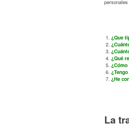
personales 
¿Que ti
¿Cuánt
¿Cuánto
¿Qué re
¿Cómo a
¿Tengo 
¿He con
La tr