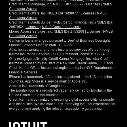
Credit Karma Mortgage, Inc. NMLS ID# 1588622 |
Licenses
|
NMLS
Consumer Access
Credit Karma Offers, Inc. NMLS ID# 1628077 |
Licenses
|
NMLS
Consumer Access
Credit Karma Credit Builder (McBurberod Financial, Inc.) NMLS ID#
2057952 |
Licenses
|
NMLS Consumer Access
Money Access Services, Inc. NMLS ID# 2753268 |
Licenses
|
NMLS
Consumer Access
California loans arranged pursuant to Dep't of Business Oversight
Finance Lenders License #60DBO-78868.
Auto, homeowners, and renters insurance services offered through
Karma Insurance Services, LLC (CA resident license #0172748).
Only mortgage activity by Credit Karma Mortgage, Inc., dba Credit
Karma is licensed by the State of New York. Credit Karma, LLC. and
Credit Karma Offers, Inc. are not registered by the NYS Department of
Financial Services.
iPhone is a trademark of Apple Inc., registered in the U.S. and other
countries. App Store is a service mark of Apple Inc.
Android is a trademark of Google Inc.
The Equifax logo is a registered trademark owned by Equifax in the
United States and other countries.
Credit Karma is committed to ensuring digital accessibility for people
with disabilities. We are continually improving the user experience for
everyone, and applying the relevant accessibility guidelines.
If
you
have
specific