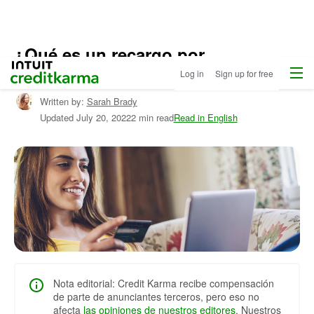
¿Qué es un recargo por
Menu
Intuit Credit Karma
transferencia de saldo?
Log in
Sign up for free
Written by:
Sarah Brady
Updated
July 20, 2022
2 min read
Read in English
Nota editorial: Credit Karma recibe compensación
de parte de anunciantes terceros, pero eso no
afecta
las opiniones de nuestros editores
. Nuestros