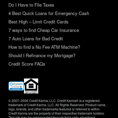
Do I Have to File Taxes
4 Best Quick Loans for Emergency Cash
Best High – Limit Credit Cards
7 ways to find Cheap Car Insurance
7 Auto Loans for Bad Credit
How to find a No Fee ATM Machine?
Should I Refinance my Mortgage?
Credit Score FAQs
(opens
in
new
window)
© 2007–2026 Credit Karma, LLC. Credit Karma® is a registered
trademark of Credit Karma, LLC. All Rights Reserved. Product name,
logo, brands, and other trademarks featured or referred to within
Credit Karma are the property of their respective trademark holders.
This site may be compensated through third party advertisers.