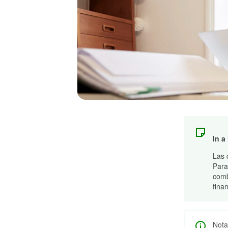
In a
Las 
Para
comb
fina
Nota