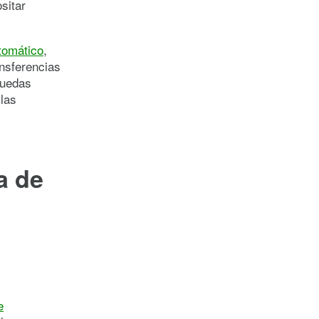
sitar
utomático
,
ansferencias
puedas
 las
a de
e