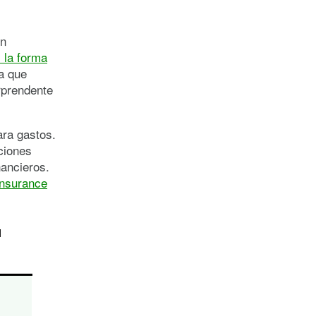
on
 la forma
a que
rprendente
ara gastos.
ciones
nancieros.
Insurance
l