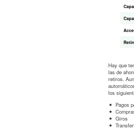
Capa
Capa
Acce
Retir
Hay que te
las de ahor
retiros. Au
automáticos
los siguien
Pagos p
Compras
Giros
Transfer