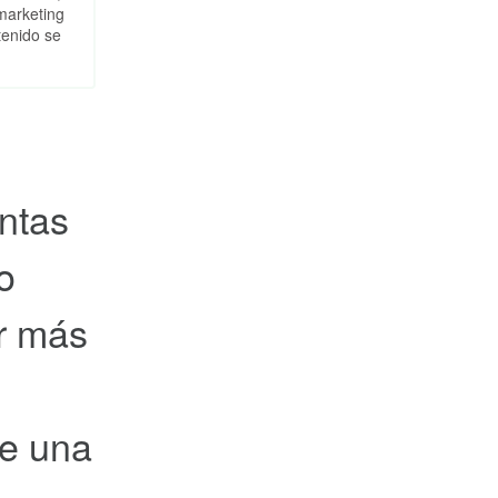
marketing
tenido se
entas
o
r más
de una