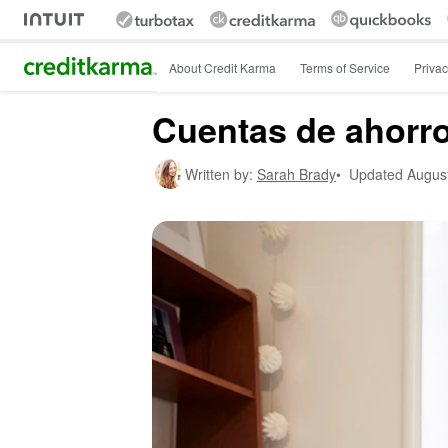
Intuit Credit Karma
About Credit Karma
Terms of Service
Privac
Cuentas de ahorro
Written by:
Sarah Brady
•
Updated
Augus