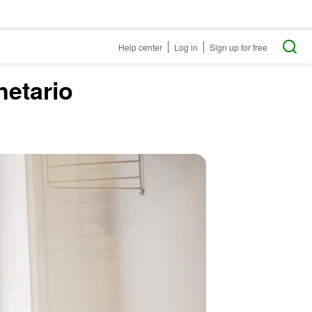
Help center
Log in
Sign up for free
netario