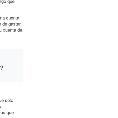
algo que
na cuenta
e de gastar.
u cuenta de
o?
e lo
ta
de los
ue sólo
o
mos que