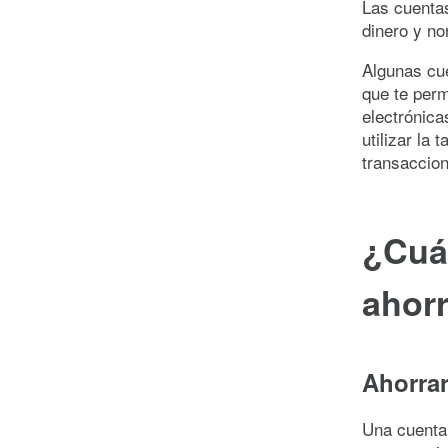
Las cuentas
dinero y n
Algunas cu
que te perm
electrónica
utilizar la 
transaccion
¿Cuán
ahor
Ahorrar
Una cuenta 