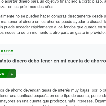
a
o apartar dinero para un objetivo financiero a corto plazo, 
nzar en los próximos dos años.
lmente no se pueden hacer compras directamente desde u
 mantener el dinero en los ahorros puede ayudar a disuadirl
én puede acceder rápidamente a los fondos que guarda en s
los necesita de un momento a otro para un gasto imprevisto.
 RÁPIDO
ánto dinero debo tener en mi cuenta de ahorr
de de su situación financiera, pero los expertos suelen coincidir en qu
 es ahorrar entre tres y seis meses de sus gastos de manutención. Es
ow
dad puede ayudarle a sustituir temporalmente sus ingresos en el peor 
 financieros.
os de ahorro devengan tasas de interés muy bajas, por lo q
ener una cantidad pequeña en este tipo de cuenta, poniend
 mayores en una cuenta que produzca más intereses. Diga