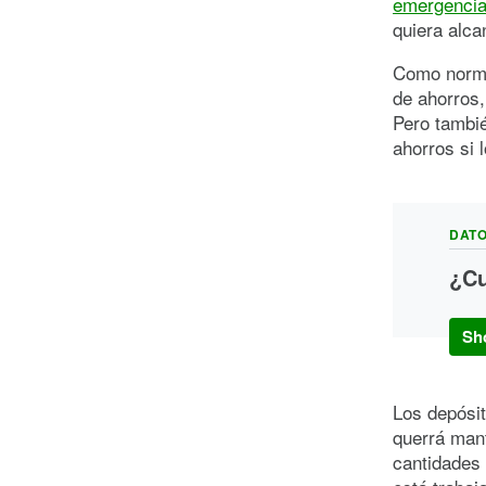
emergenci
quiera alca
Como norma
de ahorros,
Pero tambi
ahorros si 
DATO
¿Cu
Depen
mejor
Sh
canti
casos
Los depósit
querrá mant
cantidades