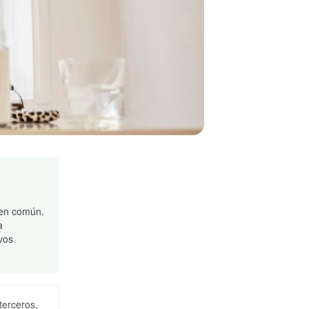
 en común.
a
vos
terceros,