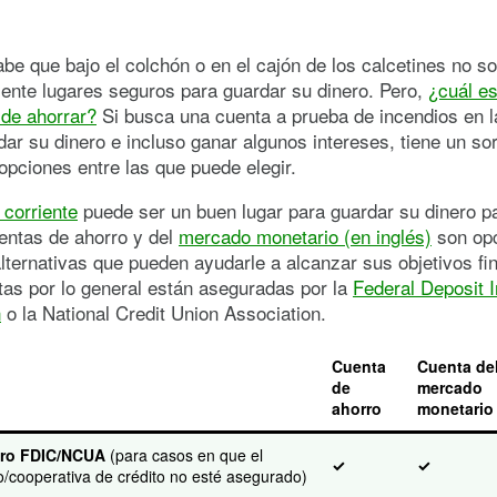
be que bajo el colchón o en el cajón de los calcetines no s
ente lugares seguros para guardar su dinero. Pero,
¿cuál es
 de ahorrar?
Si busca una cuenta a prueba de incendios en l
ar su dinero e incluso ganar algunos intereses, tiene un so
pciones entre las que puede elegir.
 corriente
puede ser un buen lugar para guardar su dinero p
entas de ahorro y del
mercado monetario (en inglés)
son op
lternativas que pueden ayudarle a alcanzar sus objetivos fi
as por lo general están aseguradas por la
Federal Deposit 
n
o la National Credit Union Association.
Cuenta
Cuenta de
de
mercado
ahorro
monetario
ro FDIC/NCUA
(para casos en que el
✓
✓
/cooperativa de crédito no esté asegurado)