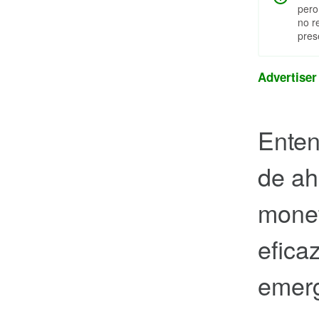
pero
no r
pres
Advertiser
Enten
de ah
monet
efica
emerg