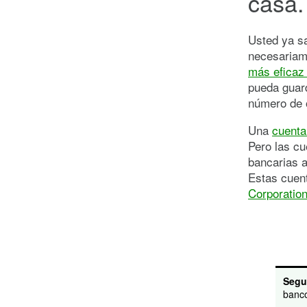
casa.
Usted ya sa
necesariam
más eficaz
pueda guard
número de o
Una
cuenta
Pero las cu
bancarias a
Estas cuent
Corporatio
Segu
banco