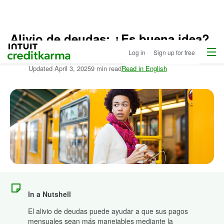
Alivio de deudas: ¿Es buena idea?
Menu
Intuit Credit Karma
Log in
Sign up for free
Written by:
Jennifer Brozic
Updated
April 3, 2025
9 min read
Read in English
In a Nutshell
El alivio de deudas puede ayudar a que sus pagos
mensuales sean más manejables mediante la