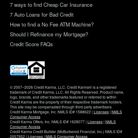
7 ways to find Cheap Car Insurance
7 Auto Loans for Bad Credit
How to find a No Fee ATM Machine?
Should I Refinance my Mortgage?
Credit Score FAQs
(opens
in
new
window)
© 2007–2026 Credit Karma, LLC. Credit Karma® is a registered
trademark of Credit Karma, LLC. All Rights Reserved. Product name,
logo, brands, and other trademarks featured or referred to within
Credit Karma are the property of their respective trademark holders.
This site may be compensated through third party advertisers.
Credit Karma Mortgage, Inc. NMLS ID# 1588622 |
Licenses
|
NMLS
Consumer Access
Credit Karma Offers, Inc. NMLS ID# 1628077 |
Licenses
|
NMLS
Consumer Access
Credit Karma Credit Builder (McBurberod Financial, Inc.) NMLS ID#
2057952 |
Licenses
|
NMLS Consumer Access