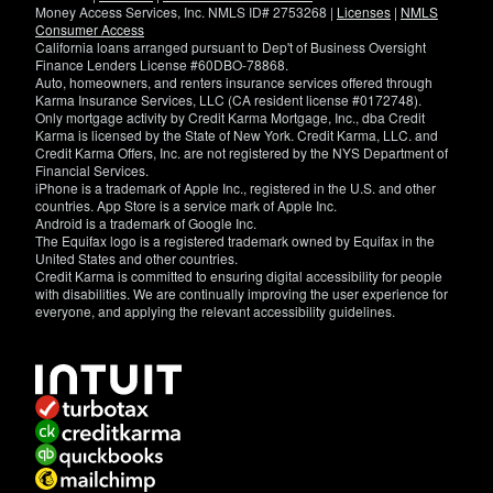
Money Access Services, Inc. NMLS ID# 2753268 |
Licenses
|
NMLS
Consumer Access
California loans arranged pursuant to Dep't of Business Oversight
Finance Lenders License #60DBO-78868.
Auto, homeowners, and renters insurance services offered through
Karma Insurance Services, LLC (CA resident license #0172748).
Only mortgage activity by Credit Karma Mortgage, Inc., dba Credit
Karma is licensed by the State of New York. Credit Karma, LLC. and
Credit Karma Offers, Inc. are not registered by the NYS Department of
Financial Services.
iPhone is a trademark of Apple Inc., registered in the U.S. and other
countries. App Store is a service mark of Apple Inc.
Android is a trademark of Google Inc.
The Equifax logo is a registered trademark owned by Equifax in the
United States and other countries.
Credit Karma is committed to ensuring digital accessibility for people
with disabilities. We are continually improving the user experience for
everyone, and applying the relevant accessibility guidelines.
If
you
have
specific
questions
about
the
accessibility
of
this