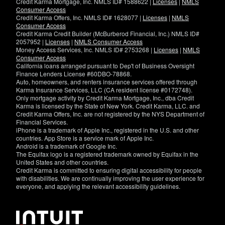
Credit Karma Mortgage, Inc. NMLS ID# 1588622 |
Licenses
|
NMLS
Consumer Access
Credit Karma Offers, Inc. NMLS ID# 1628077 |
Licenses
|
NMLS
Consumer Access
Credit Karma Credit Builder (McBurberod Financial, Inc.) NMLS ID#
2057952 |
Licenses
|
NMLS Consumer Access
Money Access Services, Inc. NMLS ID# 2753268 |
Licenses
|
NMLS
Consumer Access
California loans arranged pursuant to Dep't of Business Oversight
Finance Lenders License #60DBO-78868.
Auto, homeowners, and renters insurance services offered through
Karma Insurance Services, LLC (CA resident license #0172748).
Only mortgage activity by Credit Karma Mortgage, Inc., dba Credit
Karma is licensed by the State of New York. Credit Karma, LLC. and
Credit Karma Offers, Inc. are not registered by the NYS Department of
Financial Services.
iPhone is a trademark of Apple Inc., registered in the U.S. and other
countries. App Store is a service mark of Apple Inc.
Android is a trademark of Google Inc.
The Equifax logo is a registered trademark owned by Equifax in the
United States and other countries.
Credit Karma is committed to ensuring digital accessibility for people
with disabilities. We are continually improving the user experience for
everyone, and applying the relevant accessibility guidelines.
If
you
have
specific