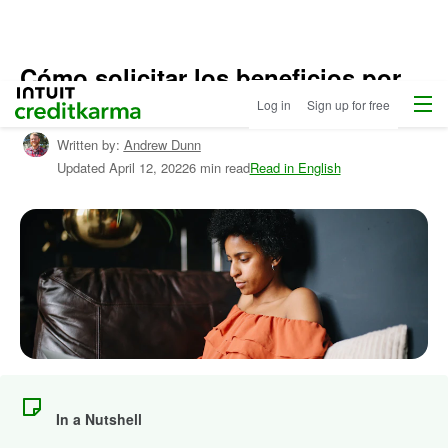
Cómo solicitar los beneficios por
Menu
Intuit Credit Karma
desempleo
Log in
Sign up for free
Written by:
Andrew Dunn
Updated
April 12, 2022
6 min read
Read in English
In a Nutshell