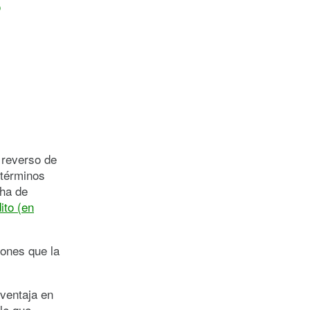
o
 reverso de
 términos
cha de
ito (en
iones que la
 ventaja en
le que