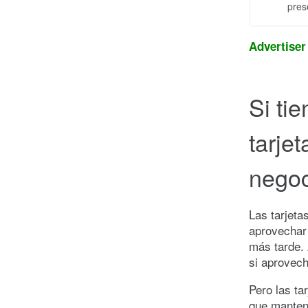
pres
Advertiser
Si ti
tarje
negoc
Las tarjeta
aprovechar 
más tarde. 
si aprovech
Pero las ta
que mantene