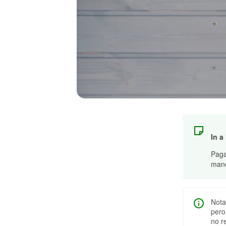
In a
Paga
mane
Nota
pero
no r