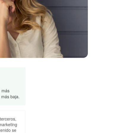
o más
o más baja.
terceros,
marketing
tenido se