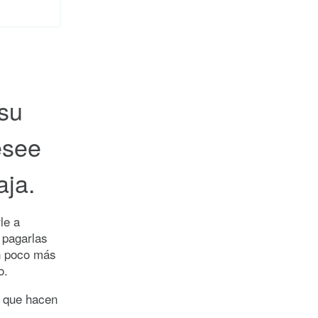
 su
esee
aja.
le a
 pagarlas
un poco más
o.
s que hacen