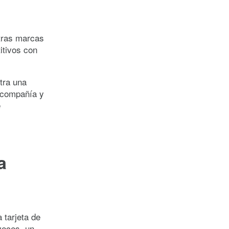
otras marcas
itivos con
tra una
a compañía y
e
a
 tarjeta de
veces, un