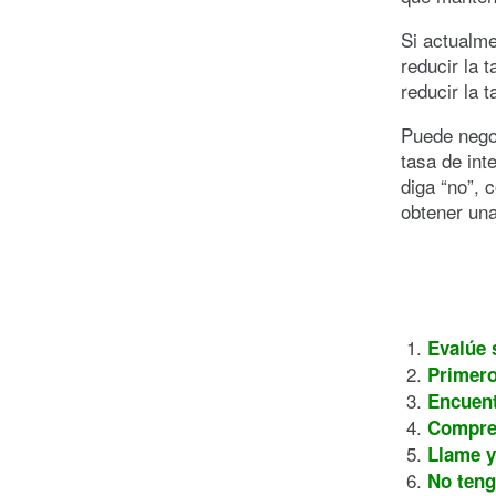
Si actualme
reducir la 
reducir la 
Puede negoc
tasa de int
diga “no”, 
obtener una
Evalúe 
Primero
Encuent
Compren
Llame y
No teng