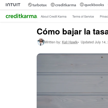
Intuit Credit Karma
About Credit Karma
Terms of Service
Privac
Cómo bajar la tasa
Written by:
Kali Hawlk
•
Updated
July 14,