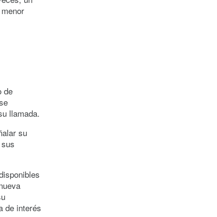
o menor
o de
 se
su llamada.
ñalar su
a sus
disponibles
 nueva
su
a de interés