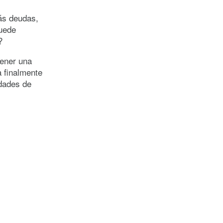
más deudas,
puede
?
tener una
a finalmente
idades de