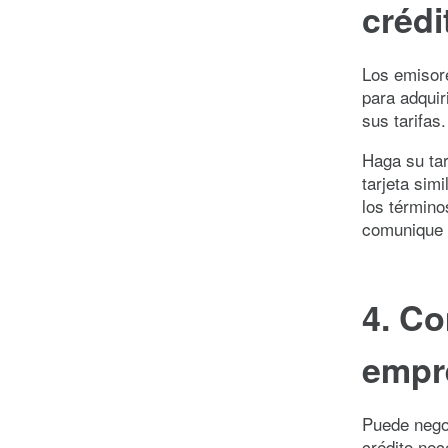
créd
Los emisore
para adquir
sus tarifas.
Haga su tar
tarjeta sim
los término
comunique 
4. Co
empre
Puede negoc
crédito nec