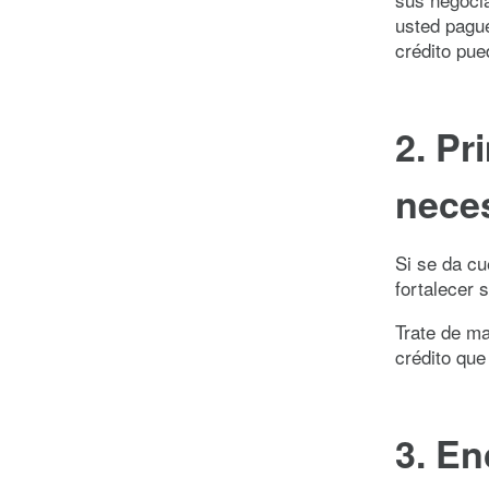
usted pague
crédito pue
2. Pr
neces
Si se da cu
fortalecer 
Trate de m
crédito qu
3. En