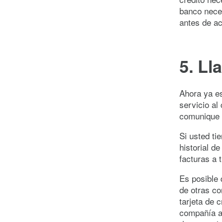
banco neces
antes de ac
5. Ll
Ahora ya es
servicio al 
comunique c
Si usted ti
historial d
facturas a 
Es posible 
de otras co
tarjeta de 
compañía ac