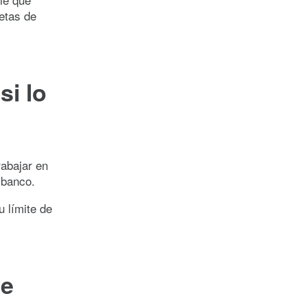
etas de
si lo
rabajar en
 banco.
 límite de
de