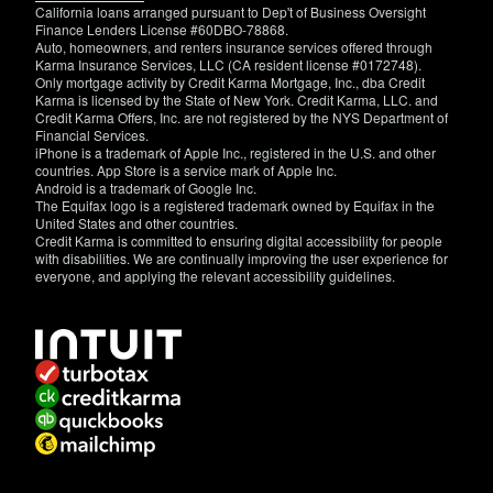
California loans arranged pursuant to Dep't of Business Oversight
Finance Lenders License #60DBO-78868.
Auto, homeowners, and renters insurance services offered through
Karma Insurance Services, LLC (CA resident license #0172748).
Only mortgage activity by Credit Karma Mortgage, Inc., dba Credit
Karma is licensed by the State of New York. Credit Karma, LLC. and
Credit Karma Offers, Inc. are not registered by the NYS Department of
Financial Services.
iPhone is a trademark of Apple Inc., registered in the U.S. and other
countries. App Store is a service mark of Apple Inc.
Android is a trademark of Google Inc.
The Equifax logo is a registered trademark owned by Equifax in the
United States and other countries.
Credit Karma is committed to ensuring digital accessibility for people
with disabilities. We are continually improving the user experience for
everyone, and applying the relevant accessibility guidelines.
If
you
have
specific
questions
about
the
accessibility
of
this
site,
or