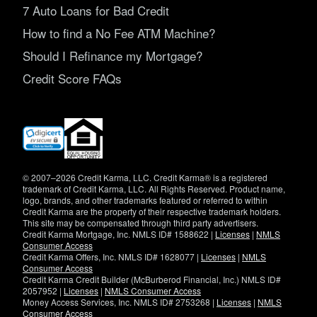
7 Auto Loans for Bad Credit
How to find a No Fee ATM Machine?
Should I Refinance my Mortgage?
Credit Score FAQs
(opens
in
new
window)
© 2007–2026 Credit Karma, LLC. Credit Karma® is a registered
trademark of Credit Karma, LLC. All Rights Reserved. Product name,
logo, brands, and other trademarks featured or referred to within
Credit Karma are the property of their respective trademark holders.
This site may be compensated through third party advertisers.
Credit Karma Mortgage, Inc. NMLS ID# 1588622 |
Licenses
|
NMLS
Consumer Access
Credit Karma Offers, Inc. NMLS ID# 1628077 |
Licenses
|
NMLS
Consumer Access
Credit Karma Credit Builder (McBurberod Financial, Inc.) NMLS ID#
2057952 |
Licenses
|
NMLS Consumer Access
Money Access Services, Inc. NMLS ID# 2753268 |
Licenses
|
NMLS
Consumer Access