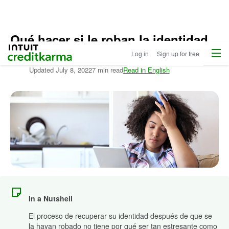
Qué hacer si le roban la identidad
Menu
Intuit Credit Karma
Log in
Sign up for free
Written by:
Sarah Schaut
Updated
July 8, 2022
7 min read
Read in English
In a Nutshell
El proceso de recuperar su identidad después de que se
la hayan robado no tiene por qué ser tan estresante como