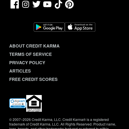
Facebook
TikTok
Pinterest
Instagram
Twitter
YouTube
ABOUT CREDIT KARMA
TERMS OF SERVICE
PRIVACY POLICY
ARTICLES
FREE CREDIT SCORES
(opens
in
new
window)
© 2007–2026 Credit Karma, LLC. Credit Karma® is a registered
trademark of Credit Karma, LLC. All Rights Reserved. Product name,
logo, brands, and other trademarks featured or referred to within