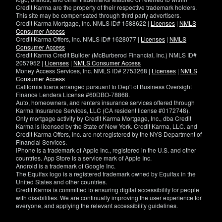
Credit Karma are the property of their respective trademark holders.
This site may be compensated through third party advertisers.
Credit Karma Mortgage, Inc. NMLS ID# 1588622 |
Licenses
|
NMLS
Consumer Access
Credit Karma Offers, Inc. NMLS ID# 1628077 |
Licenses
|
NMLS
Consumer Access
Credit Karma Credit Builder (McBurberod Financial, Inc.) NMLS ID#
2057952 |
Licenses
|
NMLS Consumer Access
Money Access Services, Inc. NMLS ID# 2753268 |
Licenses
|
NMLS
Consumer Access
California loans arranged pursuant to Dep't of Business Oversight
Finance Lenders License #60DBO-78868.
Auto, homeowners, and renters insurance services offered through
Karma Insurance Services, LLC (CA resident license #0172748).
Only mortgage activity by Credit Karma Mortgage, Inc., dba Credit
Karma is licensed by the State of New York. Credit Karma, LLC. and
Credit Karma Offers, Inc. are not registered by the NYS Department of
Financial Services.
iPhone is a trademark of Apple Inc., registered in the U.S. and other
countries. App Store is a service mark of Apple Inc.
Android is a trademark of Google Inc.
The Equifax logo is a registered trademark owned by Equifax in the
United States and other countries.
Credit Karma is committed to ensuring digital accessibility for people
with disabilities. We are continually improving the user experience for
everyone, and applying the relevant accessibility guidelines.
If
you