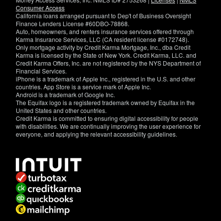
Consumer Access
California loans arranged pursuant to Dep't of Business Oversight
Finance Lenders License #60DBO-78868.
Auto, homeowners, and renters insurance services offered through
Karma Insurance Services, LLC (CA resident license #0172748).
Only mortgage activity by Credit Karma Mortgage, Inc., dba Credit
Karma is licensed by the State of New York. Credit Karma, LLC. and
Credit Karma Offers, Inc. are not registered by the NYS Department of
Financial Services.
iPhone is a trademark of Apple Inc., registered in the U.S. and other
countries. App Store is a service mark of Apple Inc.
Android is a trademark of Google Inc.
The Equifax logo is a registered trademark owned by Equifax in the
United States and other countries.
Credit Karma is committed to ensuring digital accessibility for people
with disabilities. We are continually improving the user experience for
everyone, and applying the relevant accessibility guidelines.
If
you
have
specific
questions
about
the
accessibility
of
this
site,