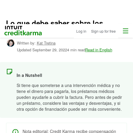
Lo que debe saber sobre los
Menu
Intuit Credit Karma
préstamos médicos
Log in
Sign up for free
Written by:
Kat Tretina
Updated
September 29, 2022
4 min read
Read in English
In a Nutshell
Si tiene que someterse a una intervención médica y no
tiene el dinero para pagarla, los préstamos médicos
pueden ayudarle a cubrir la factura. Pero antes de pedir
un préstamo, considere las ventajas y desventajas, y si
otra opción de financiación puede ser más conveniente.
Nota editorial: Credit Karma recibe compensación