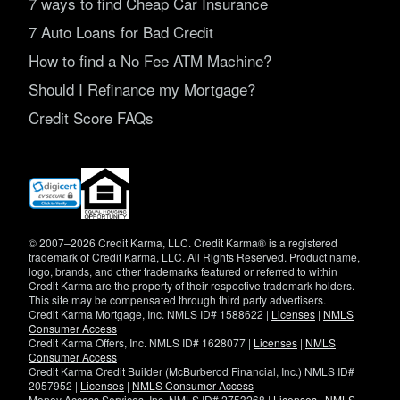
7 ways to find Cheap Car Insurance
7 Auto Loans for Bad Credit
How to find a No Fee ATM Machine?
Should I Refinance my Mortgage?
Credit Score FAQs
(opens
in
new
window)
© 2007–2026 Credit Karma, LLC. Credit Karma® is a registered
trademark of Credit Karma, LLC. All Rights Reserved. Product name,
logo, brands, and other trademarks featured or referred to within
Credit Karma are the property of their respective trademark holders.
This site may be compensated through third party advertisers.
Credit Karma Mortgage, Inc. NMLS ID# 1588622 |
Licenses
|
NMLS
Consumer Access
Credit Karma Offers, Inc. NMLS ID# 1628077 |
Licenses
|
NMLS
Consumer Access
Credit Karma Credit Builder (McBurberod Financial, Inc.) NMLS ID#
2057952 |
Licenses
|
NMLS Consumer Access
Money Access Services, Inc. NMLS ID# 2753268 |
Licenses
|
NMLS