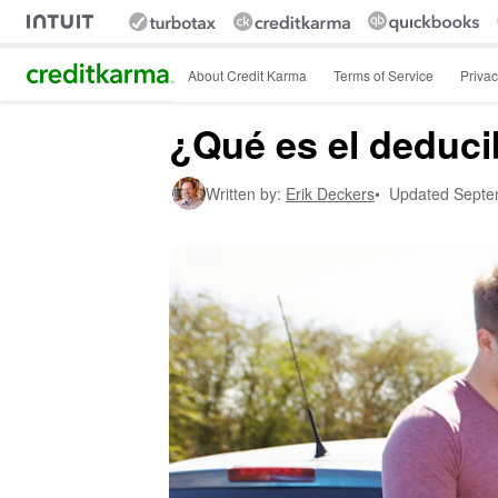
Intuit Credit Karma
About Credit Karma
Terms of Service
Privac
¿Qué es el deduci
Written by:
Erik Deckers
•
Updated
Septe