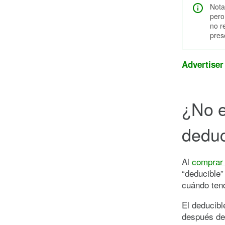
Nota
pero
no r
pres
Advertiser
¿No e
deduc
Al
comprar 
“deducible”
cuándo tend
El deducibl
después de