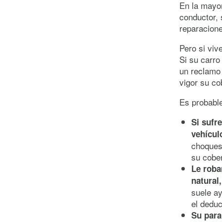
En la mayor
conductor, 
reparacione
Pero si viv
Si su carro
un reclamo 
vigor su co
Es probable
Si sufr
vehícul
choques 
su cober
Le roba
natural
suele ay
el deduc
Su para