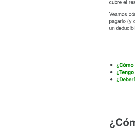
cubre el re
Veamos cóm
pagarlo (y 
un deducibl
¿Cómo f
¿Tengo 
¿Deberí
¿Cómo