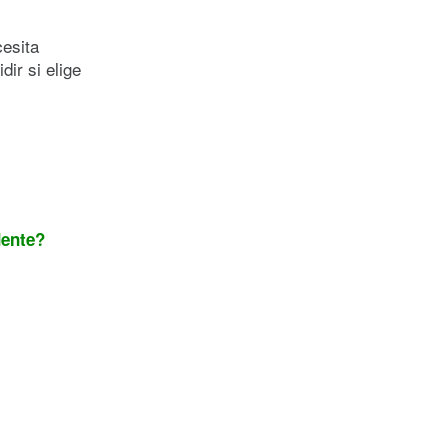
esita
ir si elige
dente?