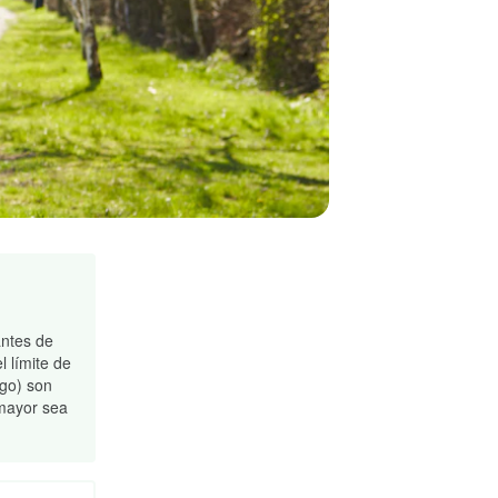
antes de
l límite de
sgo) son
 mayor sea