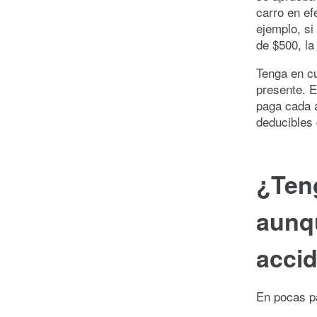
carro en ef
ejemplo, si
de $500, la
Tenga en c
presente. E
paga cada a
deducibles 
¿Ten
aunqu
acci
En pocas p