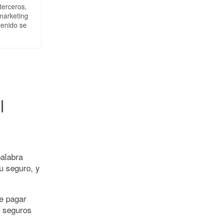
terceros,
marketing
tenido se
l
palabra
u seguro, y
ue pagar
e seguros