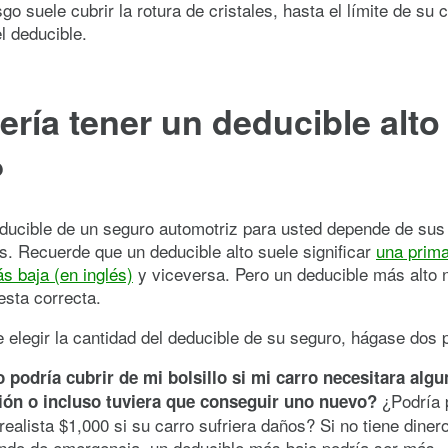
sgo suele cubrir la rotura de cristales, hasta el límite de su 
l deducible.
ría tener un deducible alto
?
ducible de un seguro automotriz para usted depende de sus
. Recuerde que un deducible alto suele significar
una prim
s baja (en inglés)
y viceversa. Pero un deducible más alto 
esta correcta.
e elegir la cantidad del deducible de su seguro, hágase dos 
 podría cubrir de mi bolsillo si mi carro necesitara algu
¿Podría 
ión o incluso tuviera que conseguir uno nuevo?
ealista $1,000 si su carro sufriera daños? Si no tiene dine
ondo de emergencia, un deducible más bajo podría ser más