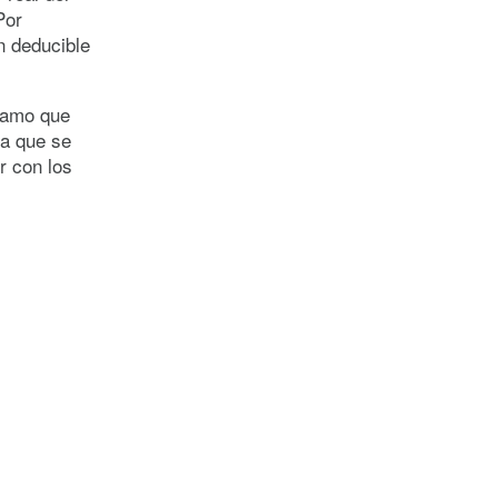
Por
n deducible
clamo que
ca que se
r con los