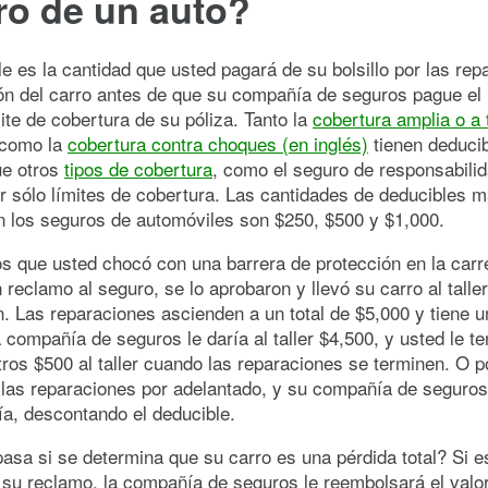
ro de un auto?
e es la cantidad que usted pagará de su bolsillo por las rep
ión del carro antes de que su compañía de seguros pague el 
mite de cobertura de su póliza. Tanto la
cobertura amplia o a 
como la
cobertura contra choques (en inglés)
tienen deducib
ue otros
tipos de cobertura
, como el seguro de responsabilida
r sólo límites de cobertura. Las cantidades de deducibles 
 los seguros de automóviles son $250, $500 y $1,000.
 que usted chocó con una barrera de protección en la carre
 reclamo al seguro, se lo aprobaron y llevó su carro al talle
n. Las reparaciones ascienden a un total de $5,000 y tiene u
 compañía de seguros le daría al taller $4,500, y usted le t
tros $500 al taller cuando las reparaciones se terminen. O p
 las reparaciones por adelantado, y su compañía de seguros
a, descontando el deducible.
asa si se determina que su carro es una pérdida total? Si e
su reclamo, la compañía de seguros le reembolsará el valor