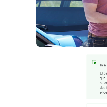
In a
El d
que 
su c
dos 
el d