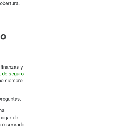
cobertura,
 o
 finanzas y
a de seguro
no siempre
preguntas.
na
pagar de
ro reservado