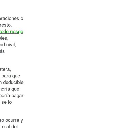
araciones o
resto,
todo riesgo
les,
d civil,
más
tera,
r para que
n deducible
endría que
odría pagar
 se lo
so ocurre y
 real del