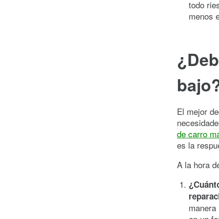
todo rie
menos e
¿Debe
bajo
El mejor de
necesidades
de carro má
es la respu
A la hora d
¿Cuánto
reparac
manera r
en un f