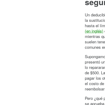
segu
Un deducibl
la sustituc
hasta el lí
(en inglés)
mientras q
suelen tene
comunes en
Supongamos
presentó un
lo reparara
de $500. La
pagar los o
el costo de
reembolsarí
Pero ¿qué p
se aprueba 