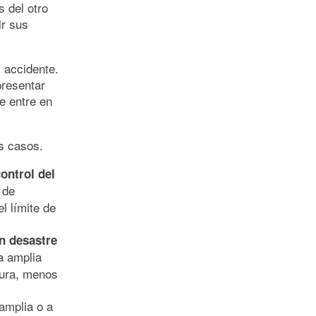
s del otro
ir sus
l accidente.
presentar
e entre en
s casos.
control del
 de
l límite de
n desastre
a amplia
tura, menos
amplia o a