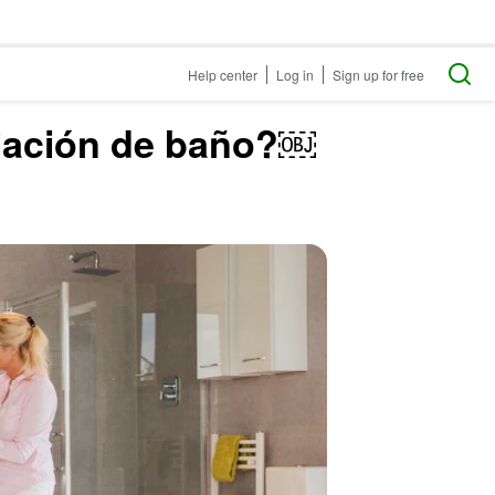
Help center
Log in
Sign up for free
elación de baño?￼