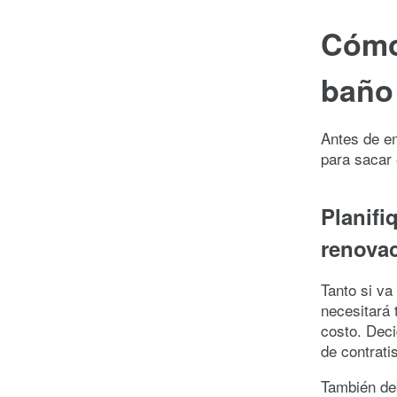
Cómo 
baño
Antes de e
para sacar 
Planifi
renova
Tanto si va
necesitará 
costo. Dec
de contrati
También deb