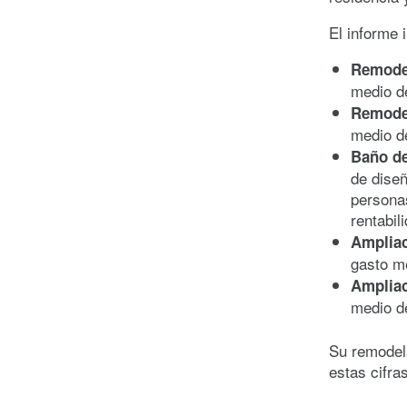
El informe 
Remode
medio d
Remode
medio d
Ba
ñ
o d
de diseñ
persona
rentabil
Ampliac
gasto m
Ampliac
medio d
Su remodela
estas cifra