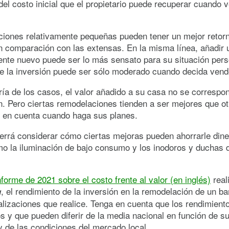
del costo inicial que el propietario puede recuperar cuando 
iones relativamente pequeñas pueden tener un mejor retorn
n comparación con las extensas. En la misma línea, añadir 
nte nuevo puede ser lo más sensato para su situación pers
de la inversión puede ser sólo moderado cuando decida vend
ía de los casos, el valor añadido a su casa no se correspo
n. Pero ciertas remodelaciones tienden a ser mejores que ot
o en cuenta cuando haga sus planes.
rrá considerar cómo ciertas mejoras pueden ahorrarle dine
o la iluminación de bajo consumo y los inodoros y duchas 
nforme de 2021 sobre el costo frente al valor (en inglés)
real
, el rendimiento de la inversión en la remodelación de un 
g
alizaciones que realice. Tenga en cuenta que los rendimient
s y que pueden diferir de la media nacional en función de su
y de las condiciones del mercado local.