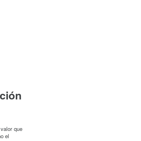
ación
 valor que
o el