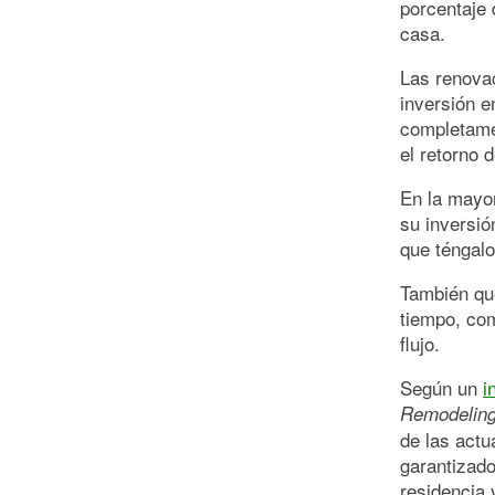
porcentaje 
casa.
Las renovac
inversión e
completame
el retorno 
En la mayor
su inversió
que téngal
También que
tiempo, com
flujo.
Según un
i
Remodelin
de las actu
garantizado
residencia 