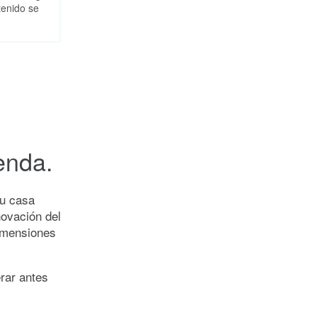
tenido se
ienda.
su casa
novación del
dimensiones
rar antes