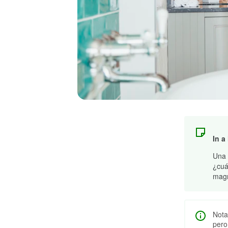
In a
Una 
¿cuá
magn
Nota
pero