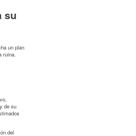
a su
cha un plan
a ruina.
vo,
 y de su
estimados
ión del