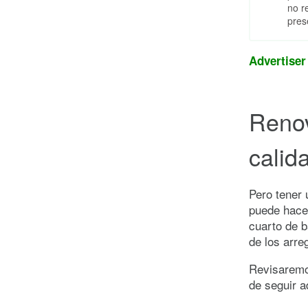
no r
pres
Advertiser
Renov
calid
Pero tener 
puede hacer
cuarto de b
de los arre
Revisaremos
de seguir a