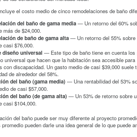
incluye el costo medio de cinco remodelaciones de baño dife
— Un retorno del 60% sob
lación del baño de gama media
e más de $24,000.
— Un retorno del 55% sobre 
laci
ó
n de ba
ñ
o de gama alta
e casi $76,000.
— Este tipo de baño tiene en cuenta los 
e dise
ñ
o universal
o universal que hacen que la habitación sea accesible para 
s con discapacidad. Un gasto medio de casi $39,000 suele 
idad de alrededor del 58%.
— Una rentabilidad del 53% s
i
ó
n del ba
ñ
o (gama media)
edio de casi $57,000.
— Un 53% de retorno sobre u
i
ó
n del ba
ñ
o (de gama alta)
e casi $104,000.
ción del baño puede ser muy diferente al proyecto promedi
s promedio pueden darle una idea general de lo que puede an