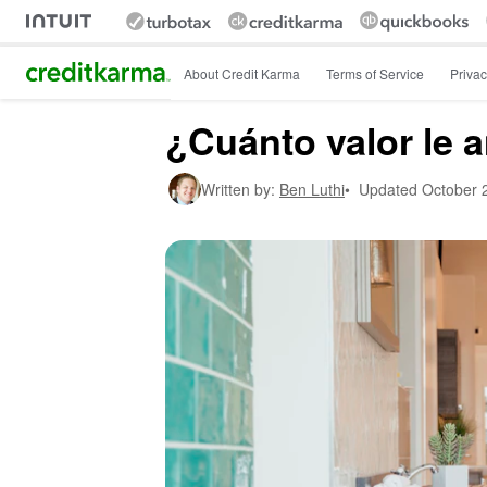
Intuit Credit Karma
About Credit Karma
Terms of Service
Privac
¿Cuánto valor le
Written by:
Ben Luthi
•
Updated
October 