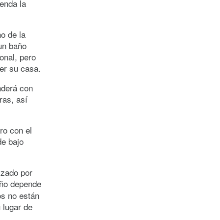
venda la
o de la
un baño
onal, pero
er su casa.
nderá con
ras, así
ro con el
de bajo
izado por
baño depende
os no están
 lugar de