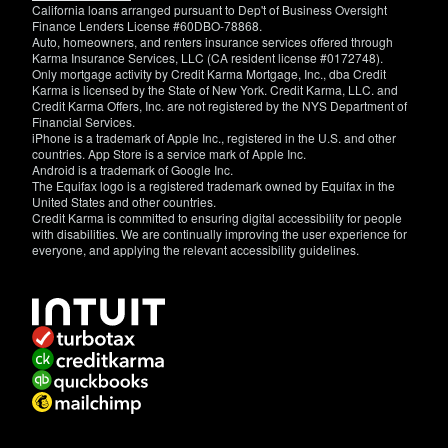
California loans arranged pursuant to Dep't of Business Oversight
Finance Lenders License #60DBO-78868.
Auto, homeowners, and renters insurance services offered through
Karma Insurance Services, LLC (CA resident license #0172748).
Only mortgage activity by Credit Karma Mortgage, Inc., dba Credit
Karma is licensed by the State of New York. Credit Karma, LLC. and
Credit Karma Offers, Inc. are not registered by the NYS Department of
Financial Services.
iPhone is a trademark of Apple Inc., registered in the U.S. and other
countries. App Store is a service mark of Apple Inc.
Android is a trademark of Google Inc.
The Equifax logo is a registered trademark owned by Equifax in the
United States and other countries.
Credit Karma is committed to ensuring digital accessibility for people
with disabilities. We are continually improving the user experience for
everyone, and applying the relevant accessibility guidelines.
If
you
have
specific
questions
about
the
accessibility
of
this
site,
or