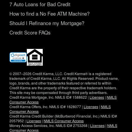
7 Auto Loans for Bad Credit
How to find a No Fee ATM Machine?
Should I Refinance my Mortgage?
Credit Score FAQs
(opens
in
new
window)
© 2007–2026 Credit Karma, LLC. Credit Karma® is a registered
trademark of Credit Karma, LLC. All Rights Reserved. Product name,
logo, brands, and other trademarks featured or referred to within
Credit Karma are the property of their respective trademark holders.
This site may be compensated through third party advertisers.
Credit Karma Mortgage, Inc. NMLS ID# 1588622 |
Licenses
|
NMLS
Consumer Access
Credit Karma Offers, Inc. NMLS ID# 1628077 |
Licenses
|
NMLS
Consumer Access
Credit Karma Credit Builder (McBurberod Financial, Inc.) NMLS ID#
2057952 |
Licenses
|
NMLS Consumer Access
Money Access Services, Inc. NMLS ID# 2753268 |
Licenses
|
NMLS
Consumer Access