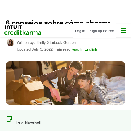
6 consejos sobre cómo ahorrar
Menu
Intuit Credit Karma
para comprar una casa
Log in
Sign up for free
Written by:
Emily Starbuck Gerson
Updated
July 5, 2022
4 min read
Read in English
In a Nutshell