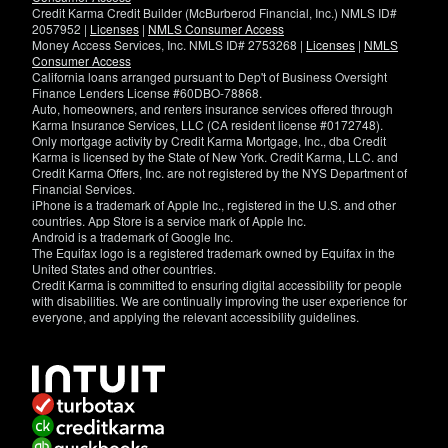
Credit Karma Credit Builder (McBurberod Financial, Inc.) NMLS ID#
2057952 |
Licenses
|
NMLS Consumer Access
Money Access Services, Inc. NMLS ID# 2753268 |
Licenses
|
NMLS
Consumer Access
California loans arranged pursuant to Dep't of Business Oversight
Finance Lenders License #60DBO-78868.
Auto, homeowners, and renters insurance services offered through
Karma Insurance Services, LLC (CA resident license #0172748).
Only mortgage activity by Credit Karma Mortgage, Inc., dba Credit
Karma is licensed by the State of New York. Credit Karma, LLC. and
Credit Karma Offers, Inc. are not registered by the NYS Department of
Financial Services.
iPhone is a trademark of Apple Inc., registered in the U.S. and other
countries. App Store is a service mark of Apple Inc.
Android is a trademark of Google Inc.
The Equifax logo is a registered trademark owned by Equifax in the
United States and other countries.
Credit Karma is committed to ensuring digital accessibility for people
with disabilities. We are continually improving the user experience for
everyone, and applying the relevant accessibility guidelines.
If
you
have
specific
questions
about
the
accessibility