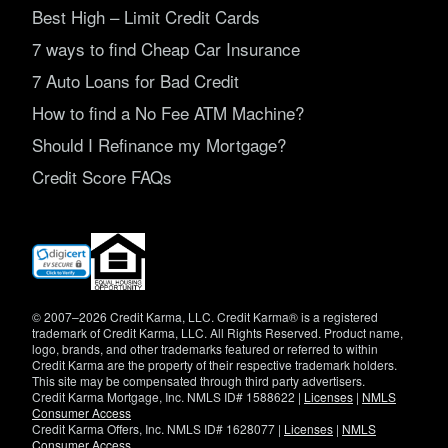
Best High – Limit Credit Cards
7 ways to find Cheap Car Insurance
7 Auto Loans for Bad Credit
How to find a No Fee ATM Machine?
Should I Refinance my Mortgage?
Credit Score FAQs
(opens
in
new
window)
© 2007–2026 Credit Karma, LLC. Credit Karma® is a registered
trademark of Credit Karma, LLC. All Rights Reserved. Product name,
logo, brands, and other trademarks featured or referred to within
Credit Karma are the property of their respective trademark holders.
This site may be compensated through third party advertisers.
Credit Karma Mortgage, Inc. NMLS ID# 1588622 |
Licenses
|
NMLS
Consumer Access
Credit Karma Offers, Inc. NMLS ID# 1628077 |
Licenses
|
NMLS
Consumer Access