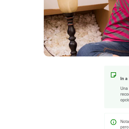
In a
Una 
reco
opci
Nota
pero