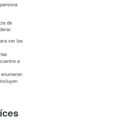
 persona
cia de
derar.
ara ver los
rtas
ncuentre a
e enumeran
 incluyen
íces