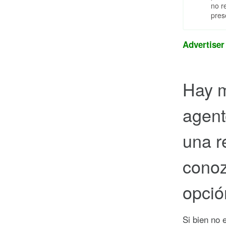
no r
pres
Advertiser
Hay m
agent
una r
conoz
opció
Si bien no 