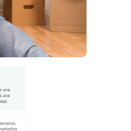
le una
s una
sted.
terceros,
marketing