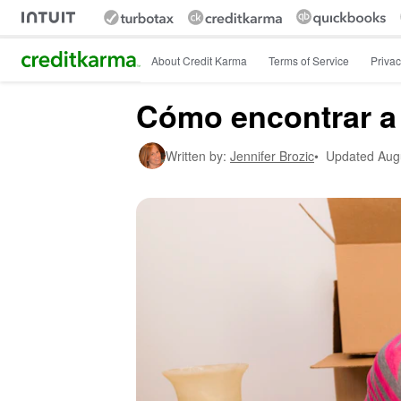
Intuit Credit Karma
About Credit Karma
Terms of Service
Privac
Cómo encontrar a 
Written by:
Jennifer Brozic
•
Updated
Aug