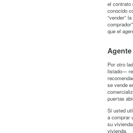
el contrato
conocido c
“vender” la
comprador” 
que el agen
Agente
Por otro la
listado— re
recomendac
se vende en
comercializ
puertas ab
Si usted ut
a comprar 
su viviend
vivienda.