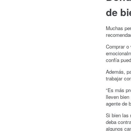
de bi
Muchas per
recomendac
Comprar o 
emocionalm
confía pue
Además, pas
trabajar co
“Es más pro
lleven bien
agente de b
Si bien las
deba contra
algunos can