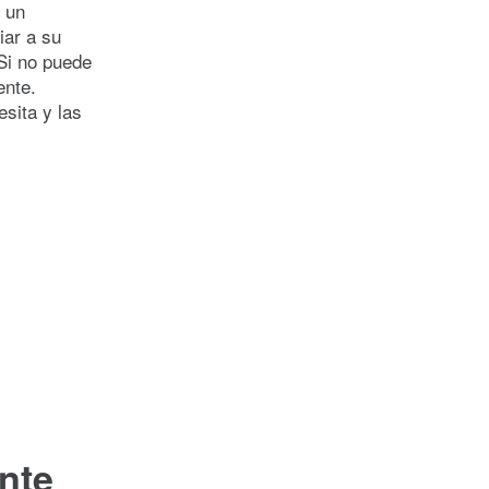
r un
iar a su
Si no puede
ente.
sita y las
nte