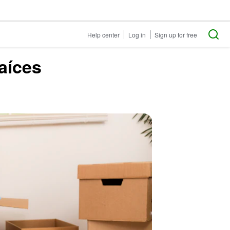
Help center
Log in
Sign up for free
aíces