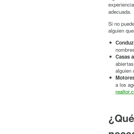
experiencia
adecuada.
Si no puede
alguien que
Conduzc
nombres 
Casas a
abiertas
alguien 
Motores
a los ag
realtor.
¿Qué 
nece