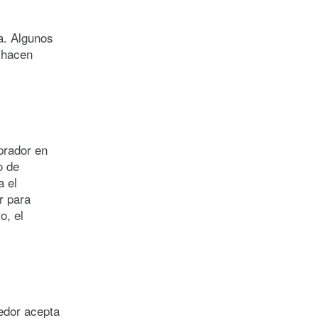
a. Algunos
 hacen
prador en
o de
a el
r para
o, el
edor acepta