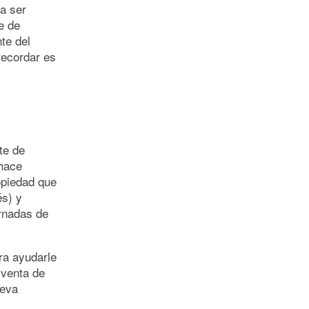
a ser
e de
te del
recordar es
te de
 hace
opiedad que
és) y
ornadas de
ra ayudarle
 venta de
ueva