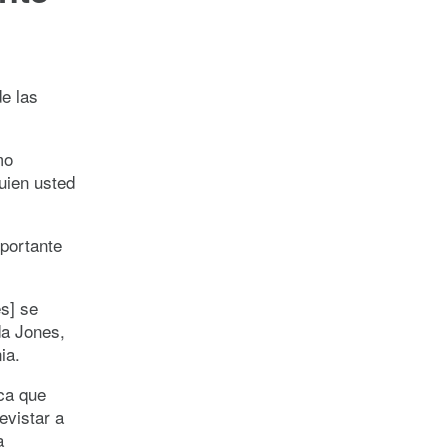
e las
mo
uien usted
mportante
s] se
da Jones,
ia.
ica que
evistar a
a