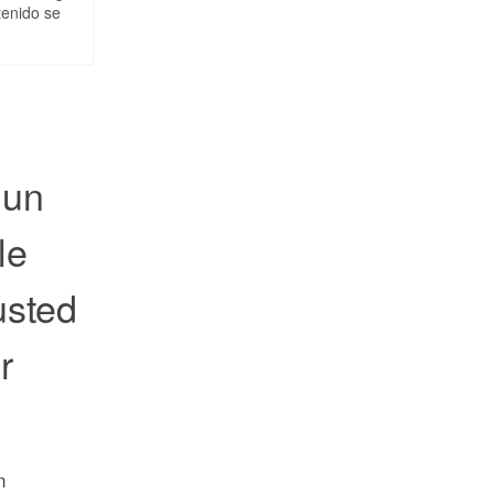
tenido se
 un
le
usted
r
n